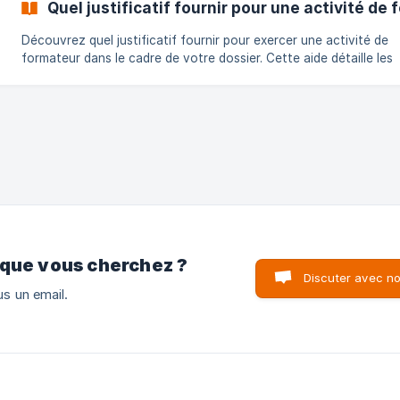
Quel justificatif fournir pour une activité de
Découvrez quel justificatif fournir pour exercer une activité de
formateur dans le cadre de votre dossier. Cette aide détaille les
documents acceptés, les preuves d’activité de formation à prés
et les critères à respecter pour valider votre demande rapidemen
éviter tout rejet de dossier.
 que vous cherchez ?
Discuter avec n
s un email.