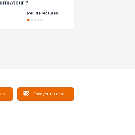
 formateur ?
Peu de lectures
enter
t et
ous
Envoyer un email