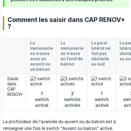
Comment les saisir dans CAP RENOV+
?
La
La
La paroi
La pa
menuiserie
menuiserie
latéral ne
latéra
se trouve
se trouve
fait pas
obsta
sous un
en fond de
obstacle
au su
auvent ou
balcon
au sud
un balcon
Saisie
dans
CAP
RENOV+
La profondeur de l'avancée du auvent ou du balcon est à
renseigner une fois le switch "Auvent ou balcon" activé.