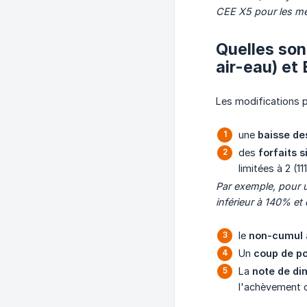
CEE
X5 pour les m
Quelles son
air-eau) e
Les modifications p
une
baisse de
des
forfaits s
limitées à 2 (
Par exemple, pour 
inférieur à 140% e
le
non-cumul 
Un
coup de po
La
note de di
l'achèvement 