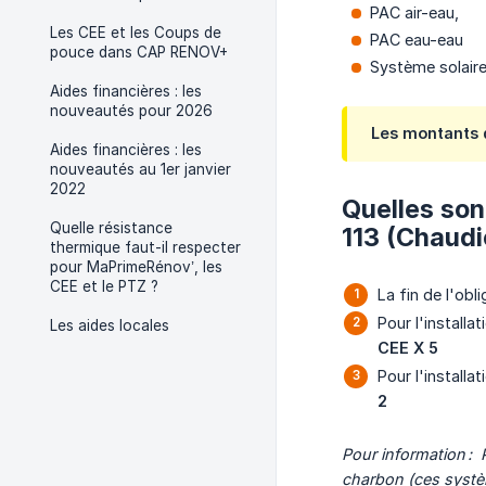
PAC air-eau,
Les CEE et les Coups de
PAC eau-eau
pouce dans CAP RENOV+
Système solair
Aides financières : les
nouveautés pour 2026
Les montants d
Aides financières : les
nouveautés au 1er janvier
2022
Quelles son
Quelle résistance
113 (Chaudi
thermique faut-il respecter
pour MaPrimeRénov’, les
CEE et le PTZ ?
La fin de l'obl
Pour l'installa
Les aides locales
CEE X 5
Pour l'installa
2
Pour information :
charbon
(ces
syst