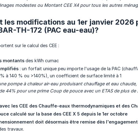
énages
modestes
ou
Montant CEE X4 pour tous les autres ména
t les modifications au 1er janvier 2026
t BAR-TH-172 (PAC eau-eau)?
ortent sur le calcul des CEE :
s montants
des kWh cumac
implifiés
: un forfait unique peu importe l'usage de la PAC (chau
111% à 140 % ou >140%), un coefficient de surface limité à 1
une pompe à chaleur air-eau produisant chauffage et eau chaude,
t de 44% pour une prime Coup de pouce avec un ETAS de plus de
avec les CEE des Chauffe-eaux thermodynamiques et des Chau
uce calculé sur la base des CEE X 5 depuis le 1er octobre
mensionnement doit désormais être remise dès l'engagement 
des travaux.